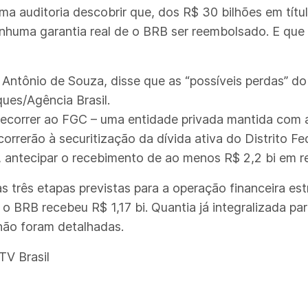
 uma auditoria descobrir que, dos R$ 30 bilhões em t
 nenhuma garantia real de o BRB ser reembolsado. E qu
 Antônio de Souza, disse que as “possíveis perdas” d
ques/Agência Brasil.
recorrer ao FGC – uma entidade privada mantida com a
correrão à securitização da dívida ativa do Distrito F
m, antecipar o recebimento de ao menos R$ 2,2 bi em re
s três etapas previstas para a operação financeira es
 o BRB recebeu R$ 1,17 bi. Quantia já integralizada par
 não foram detalhadas.
TV Brasil