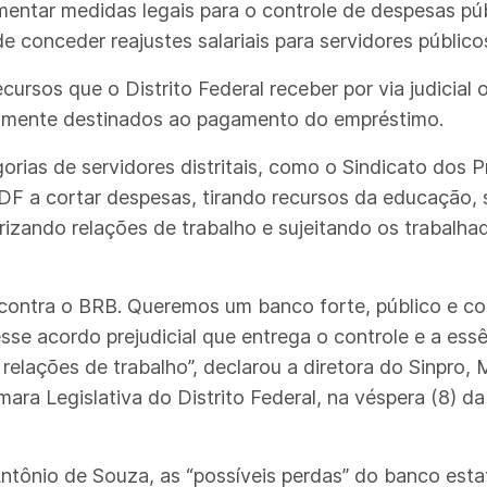
ar medidas legais para o controle de despesas públi
e conceder reajustes salariais para servidores públicos
ursos que o Distrito Federal receber por via judicial 
riamente destinados ao pagamento do empréstimo.
rias de servidores distritais, como o Sindicato dos 
 a cortar despesas, tirando recursos da educação, s
rizando relações de trabalho e sujeitando os trabalhad
rá contra o BRB. Queremos um banco forte, público e
sse acordo prejudicial que entrega o controle e a ess
s relações de trabalho”, declarou a diretora do Sinpro,
ra Legislativa do Distrito Federal, na véspera (8) d
tônio de Souza, as “possíveis perdas” do banco esta