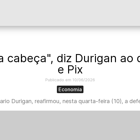
 a cabeça", diz Durigan ao
e Pix
Publicado em 10/06/2026
Economia
rio Durigan, reafirmou, nesta quarta-feira (10), a def