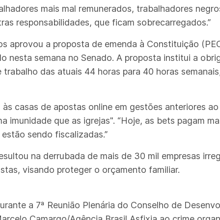
balhadores mais mal remunerados, trabalhadores negr
ras responsabilidades, que ficam sobrecarregados.”
s aprovou a proposta de emenda à Constituição (PE
do nesta semana no Senado. A proposta institui a obri
trabalho das atuais 44 horas para 40 horas semanais, 
às casas de apostas online em gestões anteriores ao 
ma imunidade que as igrejas". “Hoje, as bets pagam ma
 estão sendo fiscalizadas.”
esultou na derrubada de mais de 30 mil empresas irreg
tas, visando proteger o orçamento familiar.
durante a 7ª Reunião Plenária do Conselho de Desenv
Marcelo Camargo/Agência Brasil Asfixia ao crime orga