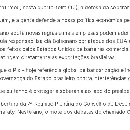
afirmou, nesta quarta-feira (10), a defesa da soberani
uém, e a gente defende a nossa política econômica pe
erano adota novas regras e mais empresas podem aderi
la responsabiliza clã Bolsonaro por ataque dos EUA a
s feitos pelos Estados Unidos de barreiras comerciai
tingem diretamente as exportações brasileiras.
que o Pix – hoje referência global de bancarização e 
overnança do Estado brasileiro contra interferências g
ue eu tenho é proteger a soberania ao lado do preside
abertura da 7ª Reunião Plenária do Conselho de Dese
amaraty. Neste ano, o mote dos debates do chamado C