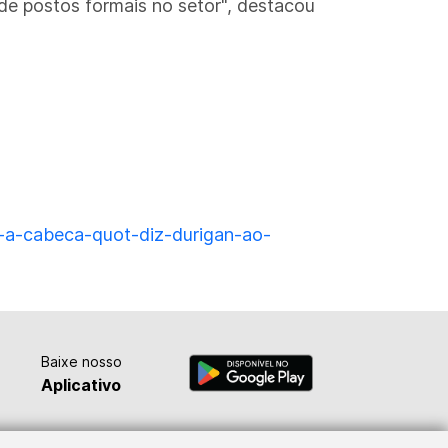
 de postos formais no setor", destacou
a-a-cabeca-quot-diz-durigan-ao-
Baixe nosso
Aplicativo