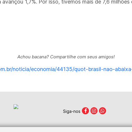
já avançou 1,7%. Por isso, tivemos mais de 7,6 milhões
Achou bacana? Compartilhe com seus amigos!
com.br/noticia/economia/44135/quot-brasil-nao-abaix
Siga-nos